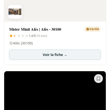
Mister Minit Alès | Alès - 30100
Vérifié
1,4/5
(10 avis)
Alès (30100)
Voir la fiche →