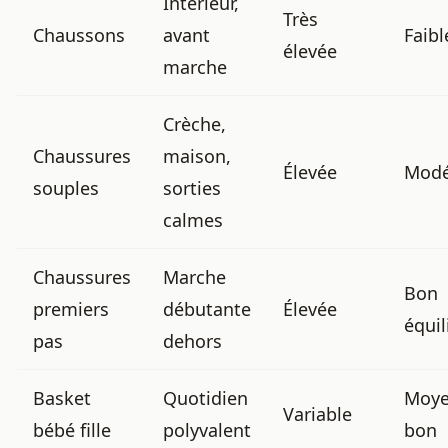
Intérieur,
Très
Chaussons
avant
Faibl
élevée
marche
Crèche,
Chaussures
maison,
Élevée
Modé
souples
sorties
calmes
Chaussures
Marche
Bon
premiers
débutante
Élevée
équil
pas
dehors
Basket
Quotidien
Moye
Variable
bébé fille
polyvalent
bon