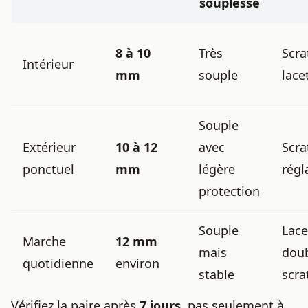
souplesse
8 à 10
Très
Scra
Intérieur
mm
souple
lace
Souple
Extérieur
10 à 12
avec
Scra
ponctuel
mm
légère
régl
protection
Souple
Lace
Marche
12 mm
mais
dou
quotidienne
environ
stable
scra
Vérifiez la paire après
7 jours
, pas seulement à