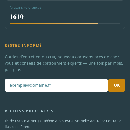
Artisans référencés
1610
RESTEZ INFORMÉ
Guides d'entretien du cuir, nouveaux artisans près de chez
vous et conseils de cordonniers experts — une fois par mois,
pas plus.
OK
Pas de spam. Désabonnement en un clic.
RÉGIONS POPULAIRES
·
·
·
·
·
Île-de-France
Auvergne-Rhône-Alpes
PACA
Nouvelle-Aquitaine
Occitanie
Hauts-de-France