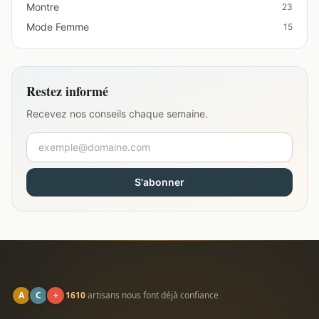
Montre
23
Mode Femme
15
Restez informé
Recevez nos conseils chaque semaine.
S'abonner
A
C
+
1610
artisans nous font déjà confiance