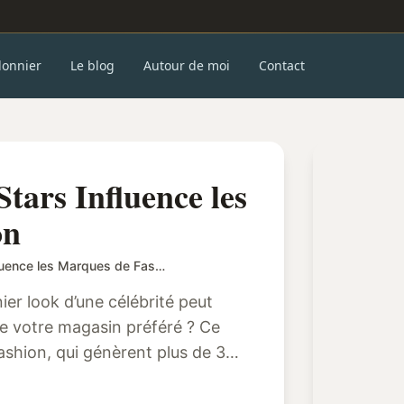
donnier
Le blog
Autour de moi
Contact
ars Influence les
on
Comment la Mode des Stars Influence les Marques de Fast Fashion
r look d’une célébrité peut
de votre magasin préféré ? Ce
ashion, qui génèrent plus de 36