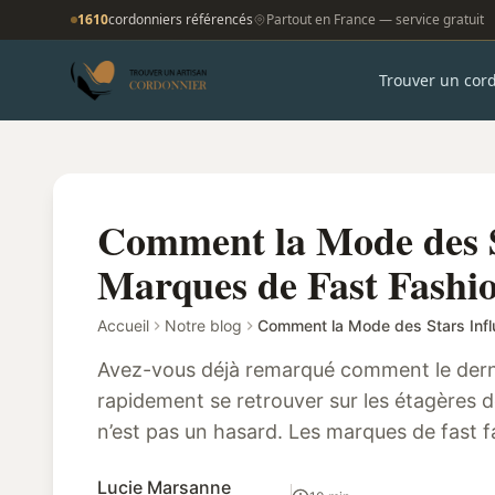
1610
cordonniers référencés
Partout en France — service gratuit
Trouver un cor
Comment la Mode des St
Marques de Fast Fashi
Accueil
Notre blog
Avez-vous déjà remarqué comment le dernie
rapidement se retrouver sur les étagères 
n’est pas un hasard. Les marques de fast f
milliards d’euros par an en Europe, ...
Lucie Marsanne