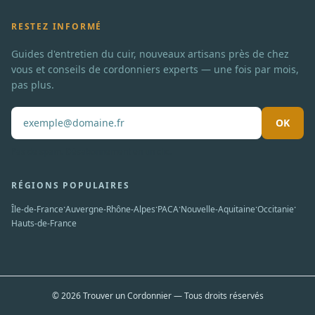
RESTEZ INFORMÉ
Guides d'entretien du cuir, nouveaux artisans près de chez
vous et conseils de cordonniers experts — une fois par mois,
pas plus.
OK
Pas de spam. Désabonnement en un clic.
RÉGIONS POPULAIRES
·
·
·
·
·
Île-de-France
Auvergne-Rhône-Alpes
PACA
Nouvelle-Aquitaine
Occitanie
Hauts-de-France
© 2026 Trouver un Cordonnier — Tous droits réservés