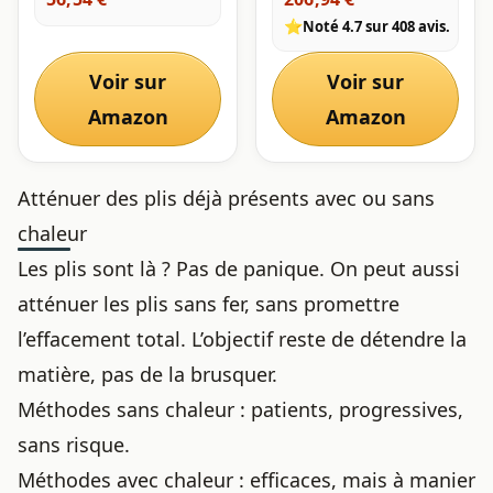
hommes, baskets,
⭐
Noté 4.7 sur 408 avis.
bottes, Couleur bois
d'origine, Small (Fits
Shoe Sizes 6.5 - 8.5)
Voir sur
Voir sur
Amazon
Amazon
Atténuer des plis déjà présents avec ou sans
chaleur
Les plis sont là ? Pas de panique. On peut aussi
atténuer les plis sans fer
, sans promettre
l’effacement total. L’objectif reste de détendre la
matière, pas de la brusquer.
Méthodes sans chaleur : patients, progressives,
sans risque.
Méthodes avec chaleur : efficaces, mais à manier