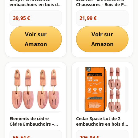
embauchoirs en bois de
Chaussures - Bois de Pin
cèdre (pour homme et
- Avec Ressort Spirale -
femme), chausse-pied
Respirant - Homme Et
39,95 €
21,99 €
en bois de cèdre
Femme - Tailles 38-39 2
compris, pointures
Paires
double taille 34 à 50,
Voir sur
Voir sur
l'original, Bois de Cèdre,
44/45 EU
Amazon
Amazon
Elements de cèdre
Cedar Space Lot de 2
Cèdre Embauchoirs –
embauchoirs en bois de
Lot de 2, marron, CL
cèdre, 6,5 à 14 tailles,
embauchoirs pour
56,54 €
206,94 €