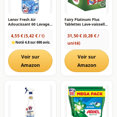
Lenor Fresh Air
Fairy Platinum Plus
Adoucissant 60 Lavages,
Tablettes Lave-vaisselle
Parfum Fraîcheur
Tout-en-1, 114 Tablettes
Matinale, Protection
(19x6), Parfum Citron,
4,55 € (5,42 € / l)
31,50 € (0,28 € /
Anti-Odeurs, Fraîcheur
Technologie Anti-Terne,
⭐
Noté 4.8 sur 690 avis.
unité)
Ultra Concentrée,
Prévient le Calcaire,
Fabriqué En France
Système Pré-Lavage
Intégré, Efficace en
Voir sur
Voir sur
Cycle Court
Amazon
Amazon