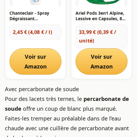
Chanteclair - Spray
Ariel Pods 3en1 Alpine,
Dégraissant
Lessive en Capsules, 88
Bicarbonate, Idéaux sur
Lavages (44x2), Action
Tout, Efficaces Partout,
Détachante En 1 Seul
2,45 € (4,08 € / l)
33,99 € (0,39 € /
Fonctionne Tête en Bas -
Lavage, Dissolution
unité)
600 ml
Rapide Même à Froid,
Fabriqué en France
Voir sur
Voir sur
Amazon
Amazon
Avec percarbonate de soude
Pour des lacets très ternes, le
percarbonate de
soude
offre un coup de blanc plus marqué.
Faites-les tremper au préalable dans de l’eau
chaude avec une cuillère de percarbonate avant