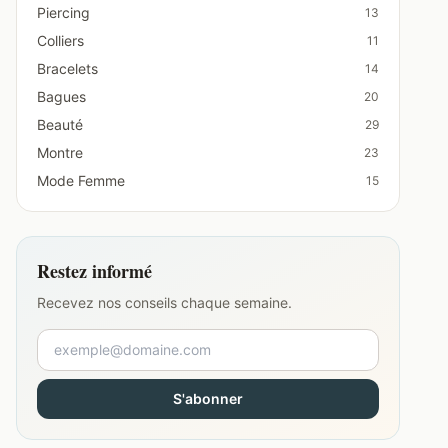
Piercing
13
Colliers
11
Bracelets
14
Bagues
20
Beauté
29
Montre
23
Mode Femme
15
Restez informé
Recevez nos conseils chaque semaine.
S'abonner