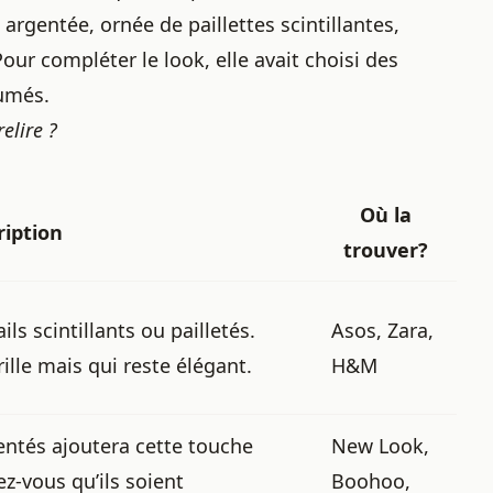
argentée, ornée de paillettes scintillantes,
our compléter le look, elle avait choisi des
fumés.
elire ?
Où la
ription
trouver?
s scintillants ou pailletés.
Asos, Zara,
lle mais qui reste élégant.
H&M
entés ajoutera cette touche
New Look,
z-vous qu’ils soient
Boohoo,