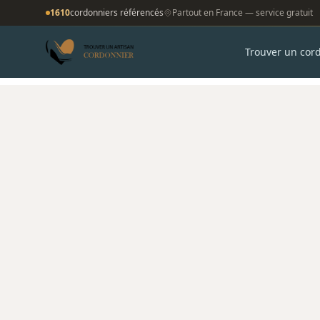
1610
cordonniers référencés
Partout en France — service gratuit
Trouver un cor