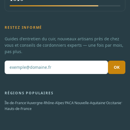
RESTEZ INFORMÉ
Guides d'entretien du cuir, nouveaux artisans près de chez
vous et conseils de cordonniers experts — une fois par mois,
pas plus.
OK
Pas de spam. Désabonnement en un clic.
RÉGIONS POPULAIRES
·
·
·
·
·
Île-de-France
Auvergne-Rhône-Alpes
PACA
Nouvelle-Aquitaine
Occitanie
Hauts-de-France