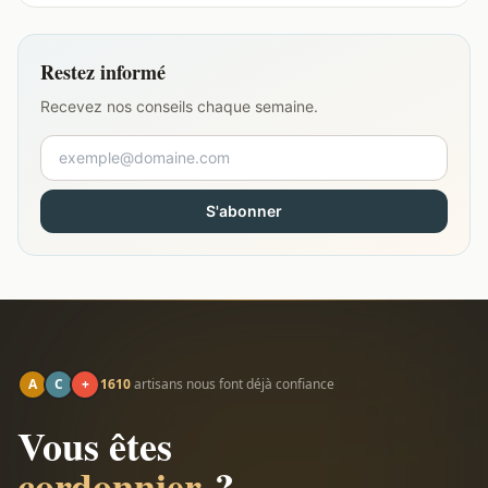
Restez informé
Recevez nos conseils chaque semaine.
S'abonner
A
C
+
1610
artisans nous font déjà confiance
Vous êtes
cordonnier
?