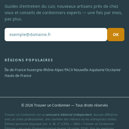
Guides d'entretien du cuir, nouveaux artisans près de chez
vous et conseils de cordonniers experts — une fois par mois,
pas plus.
OK
Pas de spam. Désabonnement en un clic.
RÉGIONS POPULAIRES
·
·
·
·
·
Île-de-France
Auvergne-Rhône-Alpes
PACA
Nouvelle-Aquitaine
Occitanie
Hauts-de-France
© 2026 Trouver un Cordonnier — Tous droits réservés
Trouver un Cordonnier est un
annuaire éditorial indépendant
. Aucune affiliation
avec un ordre professionnel, une chambre des métiers ou les entreprises listées.
Éditeur personne physique (art. 6, III, 2° LCEN) — SASU « Trouver un Cordonnier
Éditions » en cours d'immatriculation (butoir 16 juillet 2026). Voir les
mentions