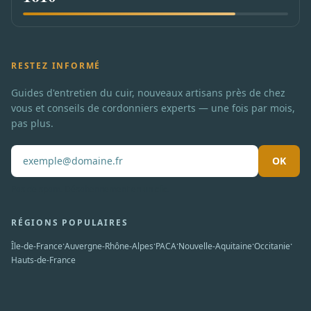
RESTEZ INFORMÉ
Guides d'entretien du cuir, nouveaux artisans près de chez
vous et conseils de cordonniers experts — une fois par mois,
pas plus.
OK
Pas de spam. Désabonnement en un clic.
RÉGIONS POPULAIRES
·
·
·
·
·
Île-de-France
Auvergne-Rhône-Alpes
PACA
Nouvelle-Aquitaine
Occitanie
Hauts-de-France