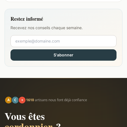
Restez informé
Recevez nos conseils chaque semaine.
S'abonner
A
C
+
1610
artisans nous font déjà confiance
Vous êtes
cordonnier
?