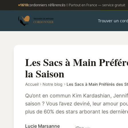
1610
cordonniers référencés
Partout en France — service gratuit
Trouver un cor
Les Sacs à Main Préfér
la Saison
Accueil
Notre blog
Les Sacs à Main Préférés des St
Qu’ont en commun Kim Kardashian, Jennife
saison ? Vous l’avez deviné, leur amour pou
plus de 60% des stars arborant les dernièr
jeter un œil sur leurs choix et de d...
Lucie Marsanne