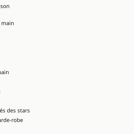
ison
à main
main
s
és des stars
arde-robe