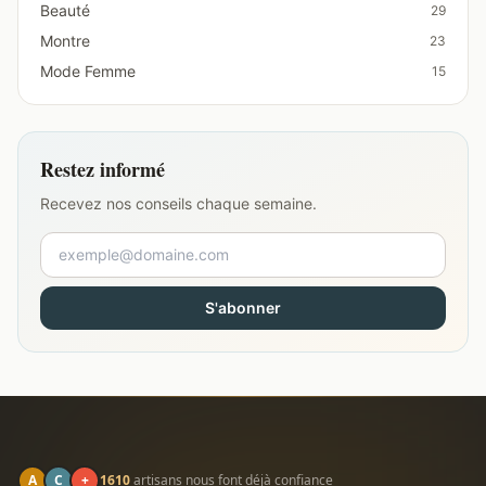
Beauté
29
Montre
23
Mode Femme
15
Restez informé
Recevez nos conseils chaque semaine.
S'abonner
A
C
+
1610
artisans nous font déjà confiance