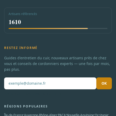
Artisans référencés
1610
RESTEZ INFORMÉ
Guides d'entretien du cuir, nouveaux artisans près de chez
vous et conseils de cordonniers experts — une fois par mois,
pas plus.
OK
Pas de spam. Désabonnement en un clic.
RÉGIONS POPULAIRES
·
·
·
·
·
Île-de-France
Auvergne-Rhône-Alpes
PACA
Nouvelle-Aquitaine
Occitanie