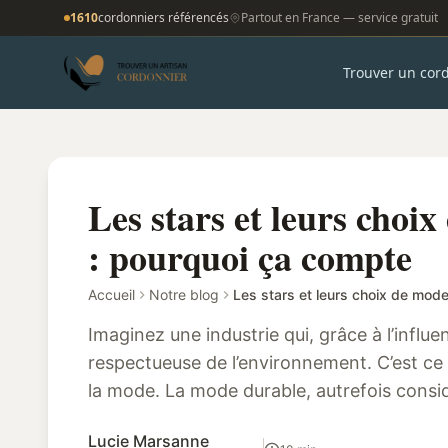
1610
cordonniers référencés
Partout en France — service gratuit
Trouver un cor
Les stars et leurs choi
: pourquoi ça compte
Accueil
Notre blog
Imaginez une industrie qui, grâce à l’influe
respectueuse de l’environnement. C’est ce
la mode. La mode durable, autrefois con
marginale, a vu sa popularité augme...
Lucie Marsanne