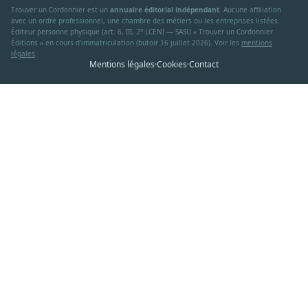
Trouver un Cordonnier est un
annuaire éditorial indépendant
. Aucune affiliation
avec un ordre professionnel, une chambre des métiers ou les entreprises listées.
Éditeur personne physique (art. 6, III, 2° LCEN) — SASU « Trouver un Cordonnier
Éditions » en cours d'immatriculation (butoir 16 juillet 2026). Voir les
mentions
légales
.
Mentions légales
·
Cookies
·
Contact