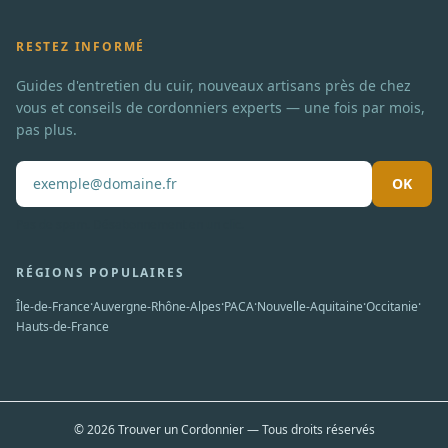
RESTEZ INFORMÉ
Guides d'entretien du cuir, nouveaux artisans près de chez
vous et conseils de cordonniers experts — une fois par mois,
pas plus.
OK
Pas de spam. Désabonnement en un clic.
RÉGIONS POPULAIRES
·
·
·
·
·
Île-de-France
Auvergne-Rhône-Alpes
PACA
Nouvelle-Aquitaine
Occitanie
Hauts-de-France
© 2026 Trouver un Cordonnier — Tous droits réservés