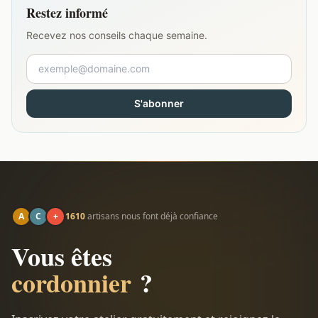
Restez informé
Recevez nos conseils chaque semaine.
S'abonner
A
C
+
1610
artisans nous font déjà confiance
Vous êtes
cordonnier
?