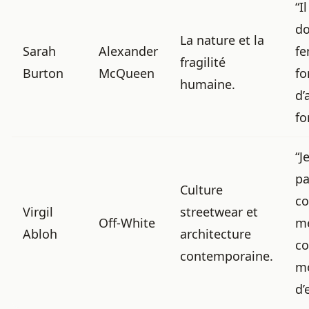
“I
do
La nature et la
Sarah
Alexander
f
fragilité
Burton
McQueen
f
humaine.
d’
fo
“J
pa
Culture
c
Virgil
streetwear et
Off-White
mé
Abloh
architecture
c
contemporaine.
m
d’