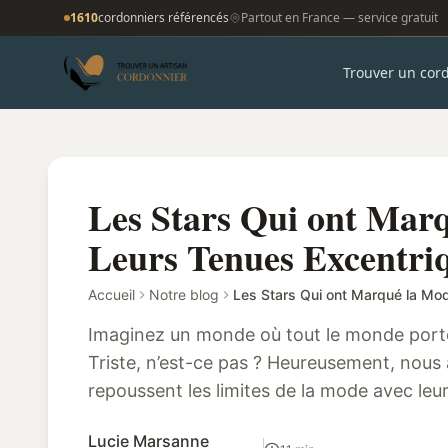
1610
cordonniers référencés
Partout en France — service gratuit
Trouver un cor
Les Stars Qui ont Mar
Leurs Tenues Excentri
Accueil
Notre blog
Imaginez un monde où tout le monde porte
Triste, n’est-ce pas ? Heureusement, nous
repoussent les limites de la mode avec leu
célébrités ont non seulement influ...
Lucie Marsanne