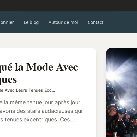
donnier
Le blog
Autour de moi
Contact
qué la Mode Avec
ques
Les Stars Qui ont Marqué la Mode Avec Leurs Tenues Excentriques
 la même tenue jour après jour.
 avons des stars audacieuses qui
rs tenues excentriques. Ces