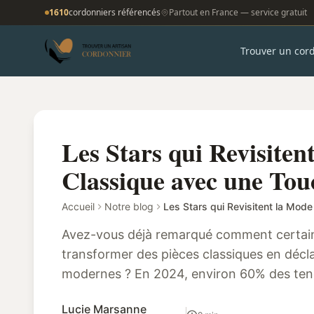
1610
cordonniers référencés
Partout en France — service gratuit
Trouver un cor
Les Stars qui Revisiten
Classique avec une To
Accueil
Notre blog
Avez-vous déjà remarqué comment certaine
transformer des pièces classiques en décl
modernes ? En 2024, environ 60% des te
influencées par ces icônes du style, comme
Lucie Marsanne