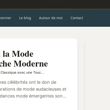
donnier
Le blog
Autour de moi
Contact
t la Mode
uche Moderne
Les Stars qui Revisitent la Mode Classique avec une Touche Moderne
s célébrités ont le don de
arations de mode audacieuses et
ndances mode émergentes sont
 ...