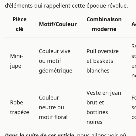
d’éléments qui rappellent cette époque révolue.
Pièce
Combinaison
Motif/Couleur
A
clé
moderne
S
Couleur vive
Pull oversize
Mini-
s
ou motif
et baskets
jupe
e
géométrique
blanches
n
Veste en jean
Couleur
F
Robe
brut et
neutre ou
s
trapèze
bottines
motif floral
c
noires
Dans la suite de cet article,
nous allons voir où