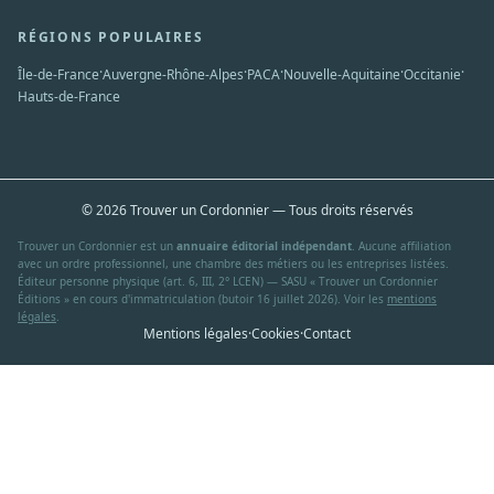
RÉGIONS POPULAIRES
·
·
·
·
·
Île-de-France
Auvergne-Rhône-Alpes
PACA
Nouvelle-Aquitaine
Occitanie
Hauts-de-France
© 2026 Trouver un Cordonnier — Tous droits réservés
Trouver un Cordonnier est un
annuaire éditorial indépendant
. Aucune affiliation
avec un ordre professionnel, une chambre des métiers ou les entreprises listées.
Éditeur personne physique (art. 6, III, 2° LCEN) — SASU « Trouver un Cordonnier
Éditions » en cours d'immatriculation (butoir 16 juillet 2026). Voir les
mentions
légales
.
Mentions légales
·
Cookies
·
Contact