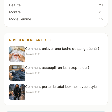
Beauté
29
Montre
23
Mode Femme
15
NOS DERNIERS ARTICLES
Comment enlever une tache de sang séché ?
·
14 avril 2026
Comment assouplir un jean trop raide ?
·
14 avril 2026
Comment porter le total look noir avec style
·
14 avril 2026