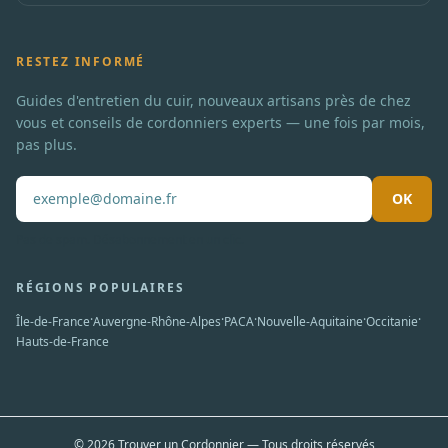
RESTEZ INFORMÉ
Guides d'entretien du cuir, nouveaux artisans près de chez
vous et conseils de cordonniers experts — une fois par mois,
pas plus.
OK
Pas de spam. Désabonnement en un clic.
RÉGIONS POPULAIRES
·
·
·
·
·
Île-de-France
Auvergne-Rhône-Alpes
PACA
Nouvelle-Aquitaine
Occitanie
Hauts-de-France
© 2026 Trouver un Cordonnier — Tous droits réservés