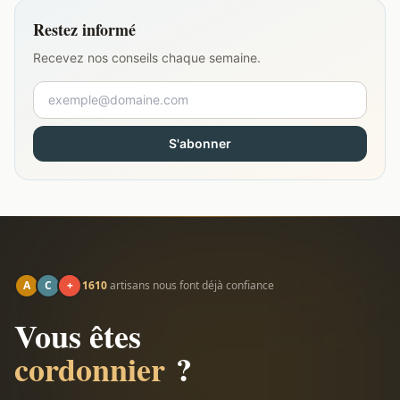
Restez informé
Recevez nos conseils chaque semaine.
S'abonner
A
C
+
1610
artisans nous font déjà confiance
Vous êtes
cordonnier
?