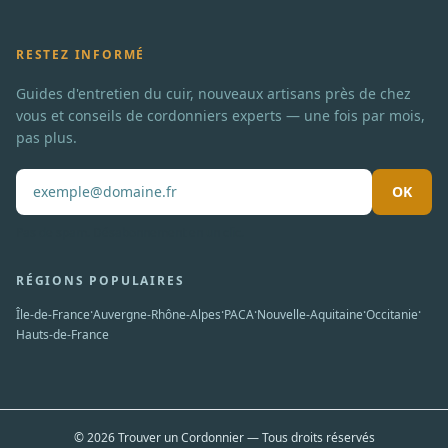
RESTEZ INFORMÉ
Guides d'entretien du cuir, nouveaux artisans près de chez
vous et conseils de cordonniers experts — une fois par mois,
pas plus.
OK
Pas de spam. Désabonnement en un clic.
RÉGIONS POPULAIRES
·
·
·
·
·
Île-de-France
Auvergne-Rhône-Alpes
PACA
Nouvelle-Aquitaine
Occitanie
Hauts-de-France
© 2026 Trouver un Cordonnier — Tous droits réservés