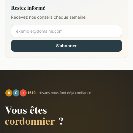
Restez informé
Recevez nos conseils chaque semaine.
S'abonner
A
C
+
1610
artisans nous font déjà confiance
Vous êtes
cordonnier
?