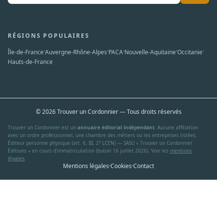
Pas de spam. Désabonnement en un clic.
RÉGIONS POPULAIRES
·
·
·
·
·
Île-de-France
Auvergne-Rhône-Alpes
PACA
Nouvelle-Aquitaine
Occitanie
Hauts-de-France
© 2026 Trouver un Cordonnier — Tous droits réservés
Trouver un Cordonnier est un
annuaire éditorial indépendant
. Aucune affiliation
avec un ordre professionnel, une chambre des métiers ou les entreprises listées.
Éditeur personne physique (art. 6, III, 2° LCEN) — SASU « Trouver un Cordonnier
Éditions » en cours d'immatriculation (butoir 16 juillet 2026). Voir les
mentions
légales
.
Mentions légales
·
Cookies
·
Contact