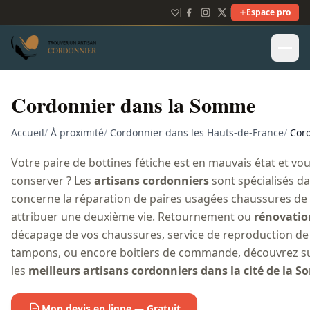
Espace pro
Cordonnier dans la Somme
Accueil
/
À proximité
/
Cordonnier dans les Hauts-de-France
/
Cor
Votre paire de bottines fétiche est en mauvais état et vou
conserver ? Les
artisans cordonniers
sont spécialisés da
concerne la réparation de paires usagées chaussures de
attribuer une deuxième vie. Retournement ou
rénovatio
décapage de vos chaussures, service de reproduction de 
tampons, ou encore boitiers de commande, découvrez s
les
meilleurs artisans cordonniers dans la cité de la 
Mon devis en ligne — Gratuit