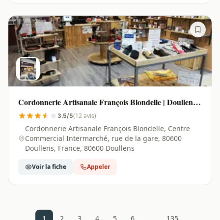
Cordonnerie Artisanale François Blondelle | Doullens -
80600
(12 avis)
3.5/5
Cordonnerie Artisanale François Blondelle, Centre
Commercial Intermarché, rue de la gare, 80600
Doullens, France, 80600 Doullens
Voir la fiche
Appeler
…
1
2
3
4
5
6
135