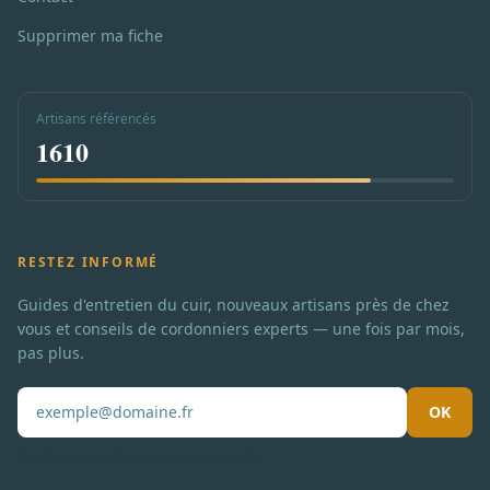
Supprimer ma fiche
Artisans référencés
1610
RESTEZ INFORMÉ
Guides d'entretien du cuir, nouveaux artisans près de chez
vous et conseils de cordonniers experts — une fois par mois,
pas plus.
OK
Pas de spam. Désabonnement en un clic.