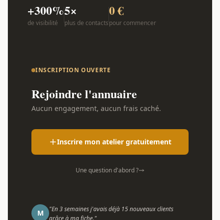
+300%
5×
0 €
de visibilité
plus de contacts
pour commencer
INSCRIPTION OUVERTE
Rejoindre l'annuaire
Aucun engagement, aucun frais caché.
Inscrire mon atelier gratuitement
Une question d'abord ?
"En 3 semaines j'avais déjà 15 nouveaux clients
M
grâce à ma fiche."