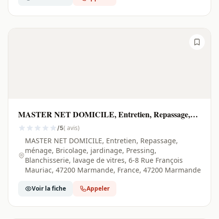
MASTER NET DOMICILE, Entretien, Repassage,
ménage, Bricolage, jardinage, Pressing, Blanchisserie,
( avis)
/5
lavage de vitres | Marmande - 47200
MASTER NET DOMICILE, Entretien, Repassage,
ménage, Bricolage, jardinage, Pressing,
Blanchisserie, lavage de vitres, 6-8 Rue François
Mauriac, 47200 Marmande, France, 47200 Marmande
Voir la fiche
Appeler