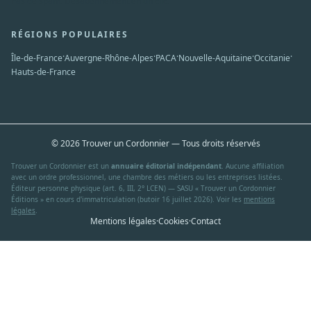
Pas de spam. Désabonnement en un clic.
RÉGIONS POPULAIRES
·
·
·
·
·
Île-de-France
Auvergne-Rhône-Alpes
PACA
Nouvelle-Aquitaine
Occitanie
Hauts-de-France
© 2026 Trouver un Cordonnier — Tous droits réservés
Trouver un Cordonnier est un
annuaire éditorial indépendant
. Aucune affiliation
avec un ordre professionnel, une chambre des métiers ou les entreprises listées.
Éditeur personne physique (art. 6, III, 2° LCEN) — SASU « Trouver un Cordonnier
Éditions » en cours d'immatriculation (butoir 16 juillet 2026). Voir les
mentions
légales
.
Mentions légales
·
Cookies
·
Contact