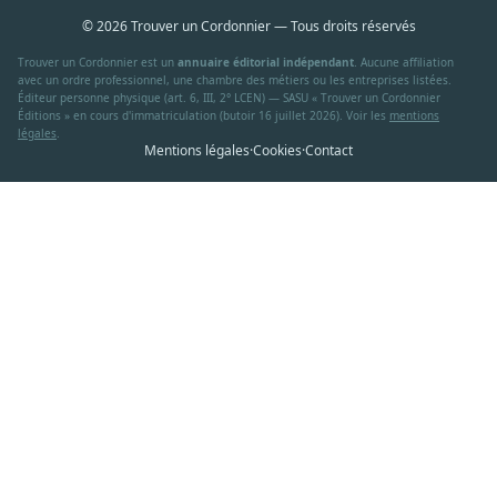
© 2026 Trouver un Cordonnier — Tous droits réservés
Trouver un Cordonnier est un
annuaire éditorial indépendant
. Aucune affiliation
avec un ordre professionnel, une chambre des métiers ou les entreprises listées.
Éditeur personne physique (art. 6, III, 2° LCEN) — SASU « Trouver un Cordonnier
Éditions » en cours d'immatriculation (butoir 16 juillet 2026). Voir les
mentions
légales
.
Mentions légales
·
Cookies
·
Contact