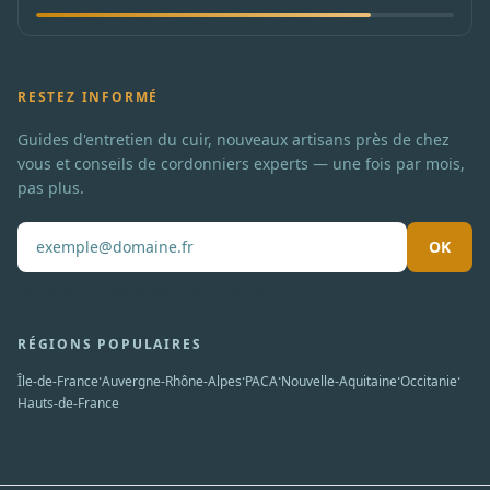
RESTEZ INFORMÉ
Guides d'entretien du cuir, nouveaux artisans près de chez
vous et conseils de cordonniers experts — une fois par mois,
pas plus.
OK
Pas de spam. Désabonnement en un clic.
RÉGIONS POPULAIRES
·
·
·
·
·
Île-de-France
Auvergne-Rhône-Alpes
PACA
Nouvelle-Aquitaine
Occitanie
Hauts-de-France