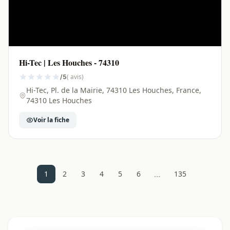
Hi-Tec | Les Houches - 74310
( avis)
/5
Hi-Tec, Pl. de la Mairie, 74310 Les Houches, France,
74310 Les Houches
Voir la fiche
…
1
2
3
4
5
6
135