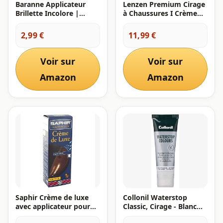
Baranne Applicateur
Lenzen Premium Cirage
Brillette Incolore |
à Chaussures I Crème
Ravive la couleur du cuir
Nourrissante pour Cuir
| Brillance intense |
Lisse et Grainé (Blanc)
2,99 €
11,99 €
Chaussures et
accessoires en cuir |
Brillette applicateur
Voir sur
Voir sur
mousse | 6ML
Amazon
Amazon
Saphir Crème de luxe
Collonil Waterstop
avec applicateur pour
Classic, Cirage - Blanc
chaussures - - Weiß -
(Blanc), 75 ml