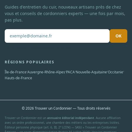
Guides d'entretien du cuir, nouveaux artisans près de chez
vous et conseils de cordonniers experts — une fois par mois,
pas plus.
OK
Pas de spam. Désabonnement en un clic.
RÉGIONS POPULAIRES
·
·
·
·
·
Île-de-France
Auvergne-Rhône-Alpes
PACA
Nouvelle-Aquitaine
Occitanie
Hauts-de-France
© 2026 Trouver un Cordonnier — Tous droits réservés
Trouver un Cordonnier est un
annuaire éditorial indépendant
. Aucune affiliation
avec un ordre professionnel, une chambre des métiers ou les entreprises listées.
Éditeur personne physique (art. 6, III, 2° LCEN) — SASU « Trouver un Cordonnier
Éditions » en cours d'immatriculation (butoir 16 juillet 2026). Voir les
mentions