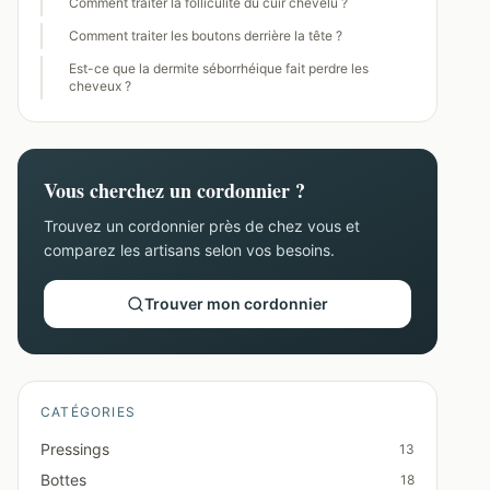
Comment traiter la folliculite du cuir chevelu ?
Comment traiter les boutons derrière la tête ?
Est-ce que la dermite séborrhéique fait perdre les
cheveux ?
Vous cherchez un cordonnier ?
Trouvez un cordonnier près de chez vous et
comparez les artisans selon vos besoins.
Trouver mon cordonnier
CATÉGORIES
Pressings
13
Bottes
18