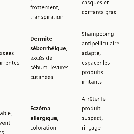
casques et
frottement,
coiffants gras
transpiration
Shampooing
Dermite
antipelliculaire
séborrhéique
,
ssées
adapté,
excès de
urrentes
espacer les
sébum, levures
produits
cutanées
irritants
Arrêter le
Eczéma
produit
able,
allergique
,
suspect,
vent
coloration,
rinçage
ès