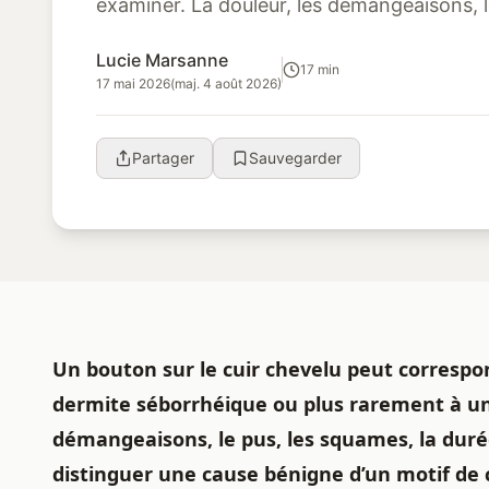
examiner. La douleur, les démangeaisons, l
une chute de cheveux localisée...
Lucie Marsanne
17 min
17 mai 2026
(maj. 4 août 2026)
Partager
Sauvegarder
Un bouton sur le
cuir chevelu
peut correspond
dermite séborrhéique ou plus rarement à une
démangeaisons, le pus, les squames, la duré
distinguer une cause bénigne d’un motif de 