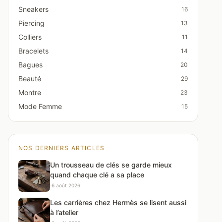
Sneakers
16
Piercing
13
Colliers
11
Bracelets
14
Bagues
20
Beauté
29
Montre
23
Mode Femme
15
NOS DERNIERS ARTICLES
Un trousseau de clés se garde mieux
quand chaque clé a sa place
·
6 août 2026
Les carrières chez Hermès se lisent aussi
à l’atelier