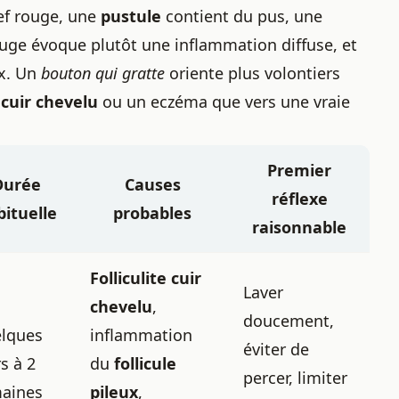
ief rouge, une
pustule
contient du pus, une
ouge évoque plutôt une inflammation diffuse, et
ux. Un
bouton qui gratte
oriente plus volontiers
cuir chevelu
ou un eczéma que vers une vraie
Premier
Durée
Causes
réflexe
ituelle
probables
raisonnable
Folliculite cuir
Laver
chevelu
,
doucement,
lques
inflammation
éviter de
s à 2
du
follicule
percer, limiter
aines
pileux
,