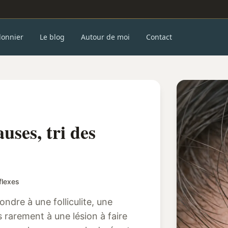
donnier
Le blog
Autour de moi
Contact
uses, tri des
flexes
ndre à une folliculite, une
s rarement à une lésion à faire