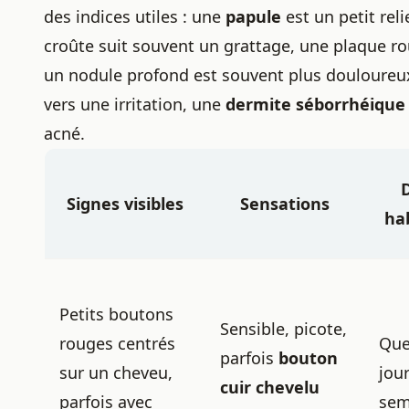
des indices utiles : une
papule
est un petit rel
croûte suit souvent un grattage, une plaque r
un nodule profond est souvent plus douloure
vers une irritation, une
dermite séborrhéique 
acné.
Signes visibles
Sensations
hab
Petits boutons
Sensible, picote,
rouges centrés
Que
parfois
bouton
sur un cheveu,
jour
cuir chevelu
parfois avec
sem