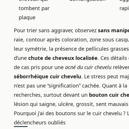
tombent par
rap
plaque
Pour trier sans aggraver, observez
sans manip
raie, contour après coloration, zone sous casq
leur symétrie, la présence de pellicules grasse
d’une
chute de cheveux localisée
. Ces détail
de cas pris pour une
acné du cuir chevelu
relèven
séborrhéique cuir chevelu
. Le stress peut maj
n’est pas une “signification” cachée. Quant à la
recherches, surtout devant un
bouton cuir ch
lésion qui saigne, ulcère, grossit, sent mauvai
Pourquoi j’ai des boutons sur le cuir chevelu ? 
déclencheurs oubliés