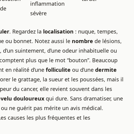
inflammation
ide
sévère
uler
. Regardez la
localisation
: nuque, tempes,
ue ou bonnet. Notez aussi le
nombre
de lésions,
s, d’un suintement, d’une odeur inhabituelle ou
s comptent plus que le mot “bouton”. Beaucoup
t en réalité d’une
folliculite
ou d’une
dermite
orer le grattage, la sueur et les poussées, mais il
 peur du cancer, elle revient souvent dans les
evelu douloureux
qui dure. Sans dramatiser, une
s ou ne guérit pas mérite un avis médical.
Les causes les plus fréquentes et les