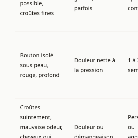
possible,
parfois
con
croûtes fines
Bouton isolé
Douleur nette à
1 à 
sous peau,
la pression
sem
rouge, profond
Croûtes,
suintement,
Per
mauvaise odeur,
Douleur ou
ou
cheveux qui
démangeaison
agg