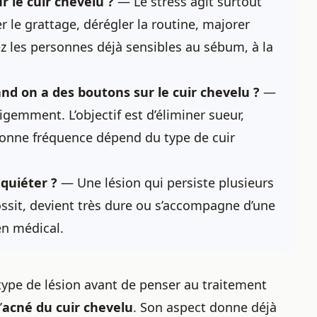
r le cuir chevelu
?
— Le stress agit surtout
 le grattage, dérégler la routine, majorer
z les personnes déjà sensibles au sébum, à la
nd on a des boutons sur le cuir chevelu ?
—
igemment. L’objectif est d’éliminer sueur,
bonne fréquence dépend du type de cuir
quiéter ?
— Une lésion qui persiste plusieurs
ossit, devient très dure ou s’accompagne d’une
en médical.
type de lésion avant de penser au traitement
’
acné du cuir chevelu
. Son aspect donne déjà