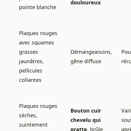
douloureux
pointe blanche
Plaques rouges
avec squames
grasses
Démangeaisons,
Pou
jaunâtres,
gêne diffuse
réc
pellicules
collantes
Plaques rouges
Bouton cuir
Vari
sèches,
chevelu qui
sou
suintement
gratte
, brûle
apr