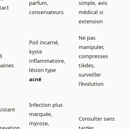
parfum,
simple, avis
tact
conservateurs
médical si
extension
Ne pas
Poil incarné,
manipuler,
kyste
3
compresses
inflammatoire,
aines
tièdes,
lésion type
surveiller
acné
l’évolution
Infection plus
sistant
marquée,
Consulter sans
mycose,
ravation
tarder