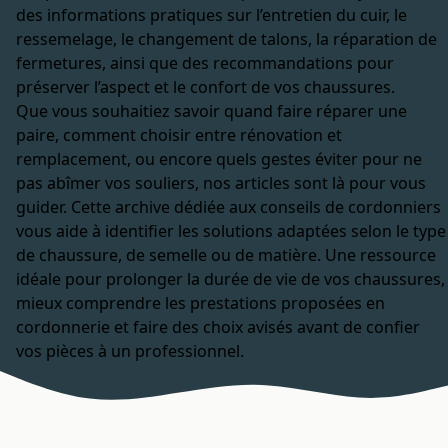
des informations pratiques sur l’entretien du cuir, le
ressemelage, le changement de talons, la réparation de
fermetures, ainsi que des recommandations pour
préserver l’aspect et le confort de vos chaussures.
Que vous souhaitiez savoir quand faire réparer une
paire, comment choisir entre rénovation et
remplacement, ou encore quels gestes éviter pour ne
pas abîmer vos souliers, nos articles sont là pour vous
guider. Cette archive dédiée aux conseils de cordonniers
vous aide à identifier les solutions adaptées selon le type
de chaussure, de semelle ou de matière. Une ressource
idéale pour prolonger la durée de vie de vos chaussures,
mieux comprendre les prestations proposées en
cordonnerie et faire des choix avisés avant de confier
vos pièces à un professionnel.