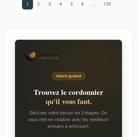
…
1
2
3
4
5
6
135
Devis gratuit
Trouvez le cordonnier
qu'il vous faut.
Décrivez votre besoin en 3 étapes. On
vous met en relation avec les meilleurs
artisans à Achicourt.