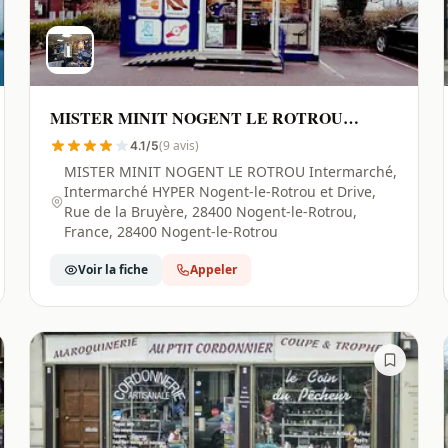
MISTER MINIT NOGENT LE ROTROU
Intermarché | Nogent-le-Rotrou - 28400
(9 avis)
4.1/5
MISTER MINIT NOGENT LE ROTROU Intermarché,
Intermarché HYPER Nogent-le-Rotrou et Drive,
Rue de la Bruyère, 28400 Nogent-le-Rotrou,
France, 28400 Nogent-le-Rotrou
Voir la fiche
Appeler