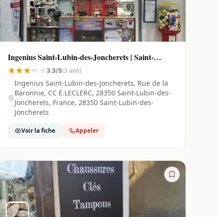
Ingenius Saint-Lubin-des-Joncherets | Saint-
Lubin-des-Joncherets - 28350
(3 avis)
3.3/5
Ingenius Saint-Lubin-des-Joncherets, Rue de la
Baronnie, CC E.LECLERC, 28350 Saint-Lubin-des-
Joncherets, France, 28350 Saint-Lubin-des-
Joncherets
Voir la fiche
Appeler