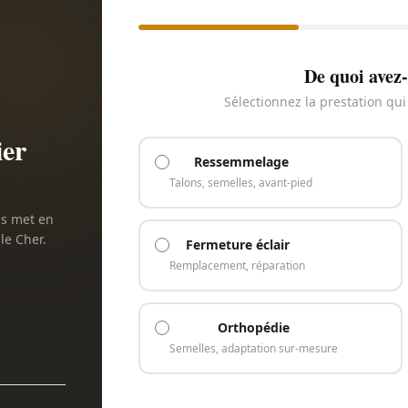
De quoi avez-
Sélectionnez la prestation qu
ier
Ressemmelage
Talons, semelles, avant-pied
us met en
le Cher.
Fermeture éclair
Remplacement, réparation
Orthopédie
Semelles, adaptation sur-mesure