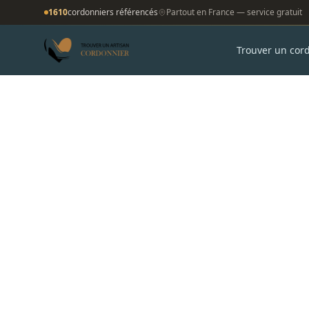
1610
cordonniers référencés
Partout en France — service gratuit
Trouver un cor