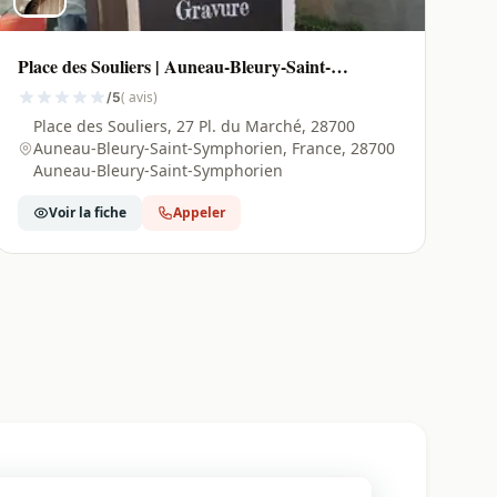
Place des Souliers | Auneau-Bleury-Saint-
Symphorien - 28700
( avis)
/5
Place des Souliers, 27 Pl. du Marché, 28700
Auneau-Bleury-Saint-Symphorien, France, 28700
Auneau-Bleury-Saint-Symphorien
Voir la fiche
Appeler