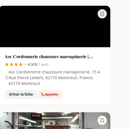
Asc Cordonnerie chaussure maroquinerie |
Montreuil - 62170
(7 avis)
4.3/5
Asc Cordonnerie chaussure maroquinerie, 15 A
Rue Pierre Ledent, 62170 Montreuil, France,
62170 Montreuil
Voir la fiche
Appeler