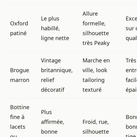
Allure
Le plus
Exce
Oxford
formelle,
habillé,
sur 
patiné
silhouette
ligne nette
qual
très Peaky
Vintage
Marche en
Très
Brogue
britannique,
ville, look
entr
marron
relief
tailoring
facil
décoratif
texturé
épai
Bottine
Plus
fine à
Bonn
affirmée,
Froid, rue,
lacets
bon
bonne
silhouette
ou
tige