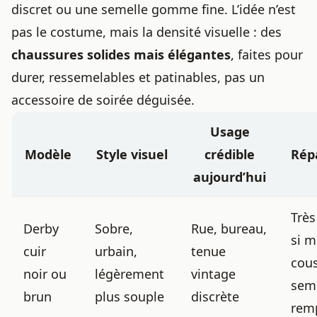
discret ou une semelle gomme fine. L’idée n’est
pas le costume, mais la densité visuelle : des
chaussures solides mais élégantes
, faites pour
durer, ressemelables et patinables, pas un
accessoire de soirée déguisée.
Usage
Modèle
Style visuel
crédible
Répa
aujourd’hui
Trè
Derby
Sobre,
Rue, bureau,
si 
cuir
urbain,
tenue
cous
noir ou
légèrement
vintage
sem
brun
plus souple
discrète
rem