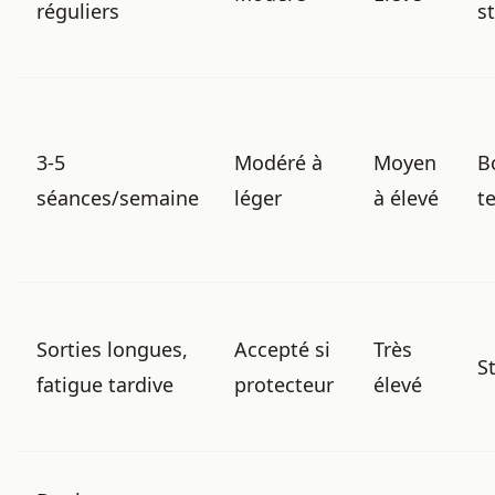
réguliers
s
3-5
Modéré à
Moyen
B
séances/semaine
léger
à élevé
t
Sorties longues,
Accepté si
Très
S
fatigue tardive
protecteur
élevé