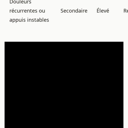
Douleurs
récurrentes ou
Secondaire
Élevé
R
appuis instables