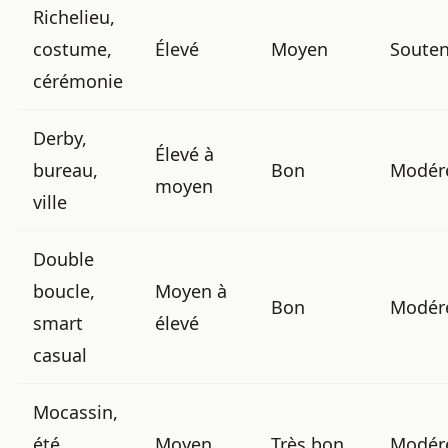
Richelieu,
costume,
Élevé
Moyen
Soute
cérémonie
Derby,
Élevé à
bureau,
Bon
Modér
moyen
ville
Double
boucle,
Moyen à
Bon
Modér
smart
élevé
casual
Mocassin,
été,
Moyen
Très bon
Modér