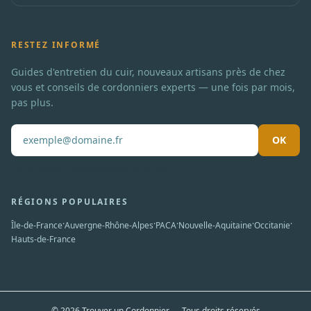
RESTEZ INFORMÉ
Guides d'entretien du cuir, nouveaux artisans près de chez
vous et conseils de cordonniers experts — une fois par mois,
pas plus.
OK
Pas de spam. Désabonnement en un clic.
RÉGIONS POPULAIRES
·
·
·
·
·
Île-de-France
Auvergne-Rhône-Alpes
PACA
Nouvelle-Aquitaine
Occitanie
Hauts-de-France
© 2026 Trouver un Cordonnier — Tous droits réservés