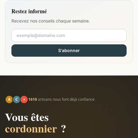
Restez informé
Recevez nos conseils chaque semaine.
S'abonner
A
C
+
1610
artisans nous font déjà confiance
Vous êtes
cordonnier
?