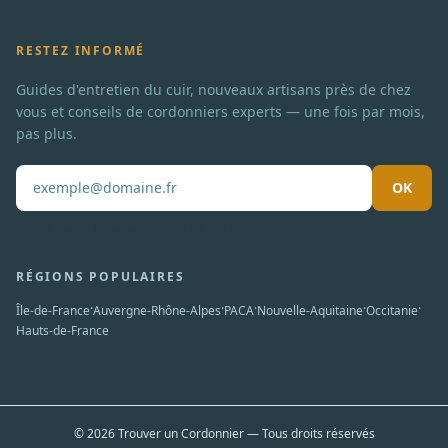
RESTEZ INFORMÉ
Guides d'entretien du cuir, nouveaux artisans près de chez
vous et conseils de cordonniers experts — une fois par mois,
pas plus.
OK
Pas de spam. Désabonnement en un clic.
RÉGIONS POPULAIRES
·
·
·
·
·
Île-de-France
Auvergne-Rhône-Alpes
PACA
Nouvelle-Aquitaine
Occitanie
Hauts-de-France
© 2026 Trouver un Cordonnier — Tous droits réservés