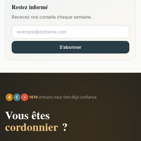
Restez informé
Recevez nos conseils chaque semaine.
S'abonner
A
C
+
1610
artisans nous font déjà confiance
Vous êtes
cordonnier
?