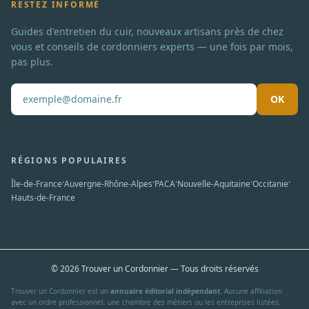
RESTEZ INFORMÉ
Guides d'entretien du cuir, nouveaux artisans près de chez
vous et conseils de cordonniers experts — une fois par mois,
pas plus.
OK
Pas de spam. Désabonnement en un clic.
RÉGIONS POPULAIRES
·
·
·
·
·
Île-de-France
Auvergne-Rhône-Alpes
PACA
Nouvelle-Aquitaine
Occitanie
Hauts-de-France
© 2026 Trouver un Cordonnier — Tous droits réservés
Trouver un Cordonnier est un
annuaire éditorial indépendant
. Aucune affiliation
avec un ordre professionnel, une chambre des métiers ou les entreprises listées.