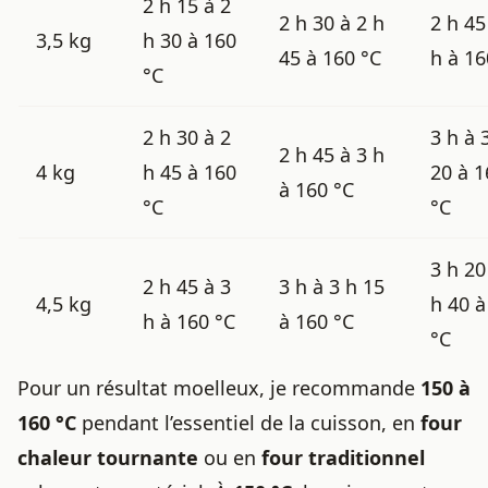
2 h 15 à 2
2 h 30 à 2 h
2 h 45
3,5 kg
h 30 à 160
45 à 160 °C
h à 16
°C
2 h 30 à 2
3 h à 
2 h 45 à 3 h
4 kg
h 45 à 160
20 à 1
à 160 °C
°C
°C
3 h 20
2 h 45 à 3
3 h à 3 h 15
4,5 kg
h 40 à
h à 160 °C
à 160 °C
°C
Pour un résultat moelleux, je recommande
150 à
160 °C
pendant l’essentiel de la cuisson, en
four
chaleur tournante
ou en
four traditionnel