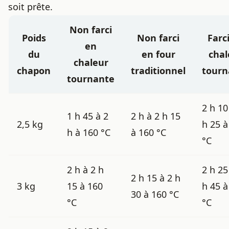
soit prête.
Non farci
Poids
Non farci
Farc
en
du
en four
chal
chaleur
chapon
traditionnel
tourn
tournante
2 h 10
1 h 45 à 2
2 h à 2 h 15
2,5 kg
h 25 à
h à 160 °C
à 160 °C
°C
2 h à 2 h
2 h 25
2 h 15 à 2 h
3 kg
15 à 160
h 45 à
30 à 160 °C
°C
°C