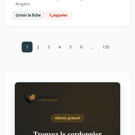
Angers
Voir la fiche
Appeler
…
1
2
3
4
5
6
135
Devis gratuit
Trouvez le cordonnier