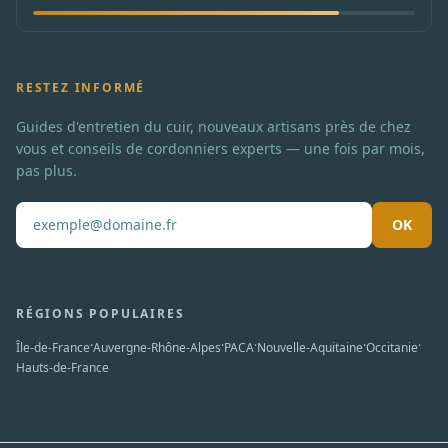
RESTEZ INFORMÉ
Guides d'entretien du cuir, nouveaux artisans près de chez
vous et conseils de cordonniers experts — une fois par mois,
pas plus.
OK
Pas de spam. Désabonnement en un clic.
RÉGIONS POPULAIRES
·
·
·
·
·
Île-de-France
Auvergne-Rhône-Alpes
PACA
Nouvelle-Aquitaine
Occitanie
Hauts-de-France