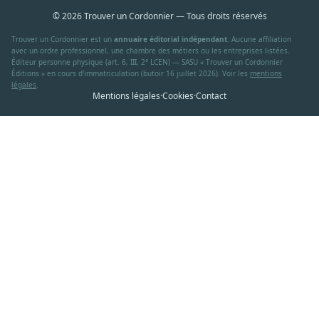
© 2026 Trouver un Cordonnier — Tous droits réservés
Trouver un Cordonnier est un
annuaire éditorial indépendant
. Aucune affiliation
avec un ordre professionnel, une chambre des métiers ou les entreprises listées.
Éditeur personne physique (art. 6, III, 2° LCEN) — SASU « Trouver un Cordonnier
Éditions » en cours d'immatriculation (butoir 16 juillet 2026). Voir les
mentions
légales
.
Mentions légales
·
Cookies
·
Contact