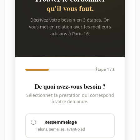
qu'il vous faut.
Décrivez votre besoin en 3 étapes. On
vous met en relation avec les meilleurs
artisans à Paris 16.
Étape 1 / 3
De quoi avez-vous besoin ?
Sélectionnez la prestation qui correspond
à votre demande.
Ressemmelage
Talons, semelles, avant-pied