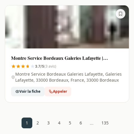
Montre Service Bordeaux Galeries Lafayette |
Bordeaux - 33000
(3 avis)
3.7/5
Montre Service Bordeaux Galeries Lafayette, Galeries
Lafayette, 33000 Bordeaux, France, 33000 Bordeaux
Voir la fiche
Appeler
…
1
2
3
4
5
6
135