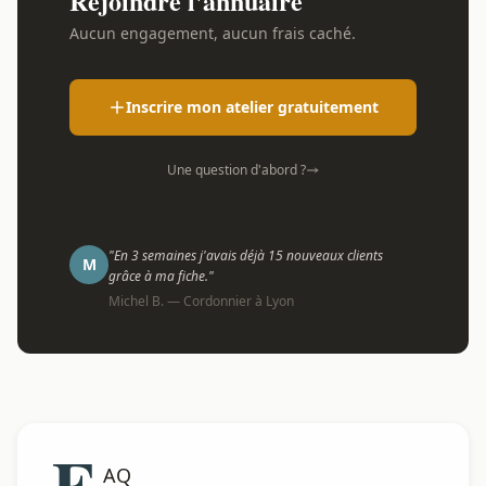
Rejoindre l'annuaire
Aucun engagement, aucun frais caché.
Inscrire mon atelier gratuitement
Une question d'abord ?
"En 3 semaines j'avais déjà 15 nouveaux clients
M
grâce à ma fiche."
Michel B. — Cordonnier à Lyon
F
AQ