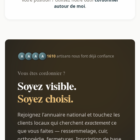
autour de moi
.
1610
artisans nous font déjà confiance
A
A
A
A
Vous êtes cordonnier ?
Soyez visible.
Soyez choisi.
Rejoignez l'annuaire national et touchez les
clients locaux qui cherchent
exactement
ce
que vous faites — ressemmelage, cuir,
orthopédie, fermetures. Inscription de base