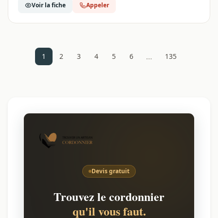
Voir la fiche
Appeler
…
1
2
3
4
5
6
135
Devis gratuit
Trouvez le cordonnier
qu'il vous faut.