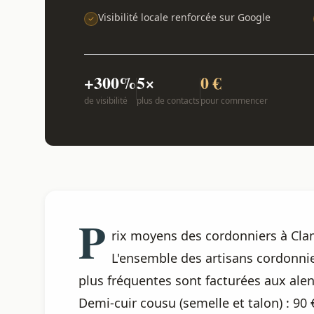
Visibilité locale renforcée sur Google
+300%
5×
0 €
de visibilité
plus de contacts
pour commencer
P
rix moyens des cordonniers à Cla
L'ensemble des artisans cordonnier
plus fréquentes sont facturées aux alent
Demi-cuir cousu (semelle et talon) : 90 