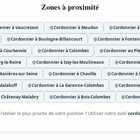
Zones à proximité
nnier à Vaucresson
Cordonnier à Meudon
Cordonnier à
Cordonnier à Boulogne-Billancourt
Cordonnier à Fonten
 à Courbevoie
Cordonnier à Colombes
Cordonnier au Ple
g-la-Reine
Cordonnier à Issy-les-Moulineaux
Cordonnie
Asnières-sur-Seine
Cordonnier à Chaville
Cordonnier à 
Malakoff
Cordonnier à La Garenne-Colombes
Cordonnier
à Châtenay-Malabry
Cordonnier à Bois-Colombes
Cordon
'atelier le plus proche de votre position ? Utilisez notre outil
cordo