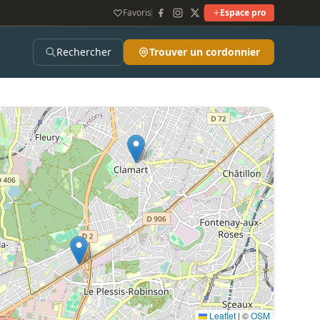
Favoris
Espace pro
Rechercher
Trouver un cordonnier
Leaflet
|
©
OSM