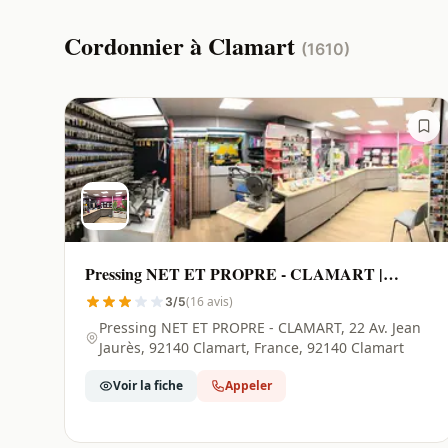
Cordonnier à Clamart
(1610)
Pressing NET ET PROPRE - CLAMART |
Clamart - 92140
(16 avis)
3/5
Pressing NET ET PROPRE - CLAMART, 22 Av. Jean
Jaurès, 92140 Clamart, France, 92140 Clamart
Voir la fiche
Appeler