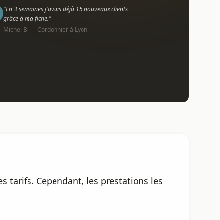
"En 3 semaines j'avais déjà 15 nouveaux clients
grâce à ma fiche."
Michel B. — Cordonnier à Lyon
 tarifs. Cependant, les prestations les