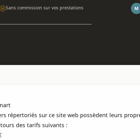
Sans commission sur vos prestations
M
mart
s répertoriés sur ce site web possèdent leurs propres
ours des tarifs suivants :
€