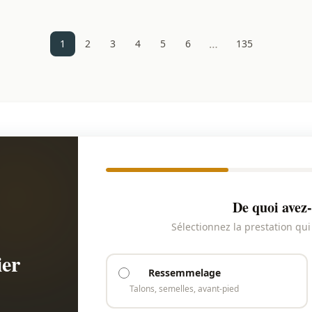
…
1
2
3
4
5
6
135
De quoi avez-
Sélectionnez la prestation qu
ier
Ressemmelage
Talons, semelles, avant-pied