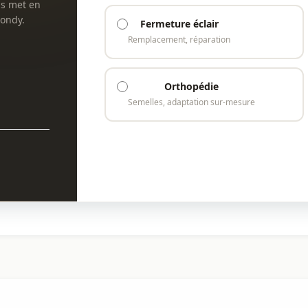
us met en
Bondy.
Fermeture éclair
Remplacement, réparation
Orthopédie
Semelles, adaptation sur-mesure