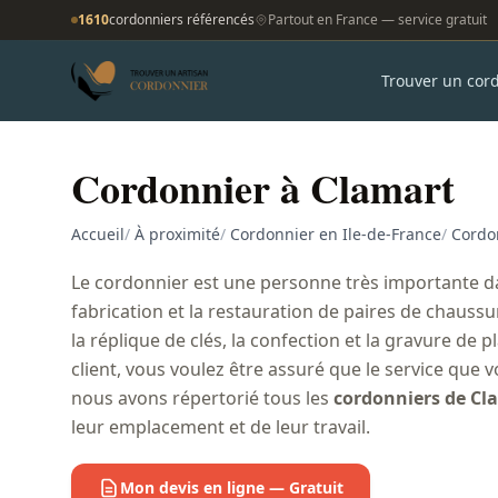
1610
cordonniers référencés
Partout en France — service gratuit
Trouver un cor
Cordonnier à Clamart
Accueil
/
À proximité
/
Cordonnier en Ile-de-France
/
Cordo
Le cordonnier est une personne très importante da
fabrication et la restauration de paires de chaussu
la réplique de clés, la confection et la gravure de 
client, vous voulez être assuré que le service que 
nous avons répertorié tous les
cordonniers de Cl
leur emplacement et de leur travail.
Mon devis en ligne — Gratuit