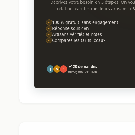
Décrivez votre besoin en 3 étapes. On vo
relation avec les meilleurs artisans à 
100 % gratuit, sans engagement
Réponse sous 48h
Artisans vérifiés et notés
Comparez les tarifs locaux
+120 demandes
J
M
S
envoyées ce mois