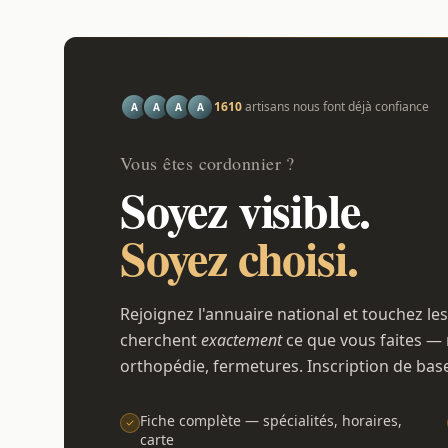
1610
artisans nous font déjà confiance
A
A
A
A
Vous êtes cordonnier ?
Soyez visible.
Soyez choisi.
Rejoignez l'annuaire national et touchez les
cherchent
exactement
ce que vous faites — 
orthopédie, fermetures. Inscription de bas
Fiche complète — spécialités, horaires,
carte