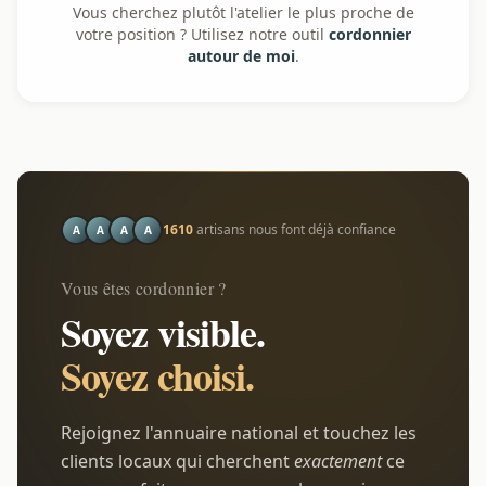
Vous cherchez plutôt l'atelier le plus proche de
votre position ? Utilisez notre outil
cordonnier
autour de moi
.
1610
artisans nous font déjà confiance
A
A
A
A
Vous êtes cordonnier ?
Soyez visible.
Soyez choisi.
Rejoignez l'annuaire national et touchez les
clients locaux qui cherchent
exactement
ce