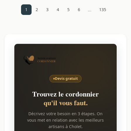
…
1
2
3
4
5
6
135
Devis gratuit
Trouvez le cordonnier
qu'il vous faut.
Décrivez votre besoin en 3 étapes. On
vous met en relation avec les meilleurs
artisans à Cholet.