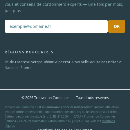
vous et conseils de cordonniers experts — une fois par mois,
pas plus.
OK
Pas de spam. Désabonnement en un clic.
RÉGIONS POPULAIRES
·
·
·
·
·
Île-de-France
Auvergne-Rhône-Alpes
PACA
Nouvelle-Aquitaine
Occitanie
Hauts-de-France
© 2026 Trouver un Cordonnier — Tous droits réservés
Trouver un Cordonnier est un
annuaire éditorial indépendant
. Aucune affiliation
avec un ordre professionnel, une chambre des métiers ou les entreprises listées.
Éditeur personne physique (art. 6, III, 2° LCEN) — SASU « Trouver un Cordonnier
Éditions » en cours d'immatriculation (butoir 16 juillet 2026). Voir les
mentions
légales
.