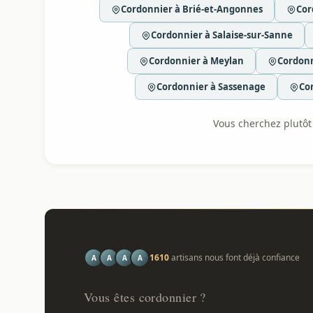
Cordonnier à Brié-et-Angonnes
Cor
Cordonnier à Salaise-sur-Sanne
Cordonnier à Meylan
Cordonn
Cordonnier à Sassenage
Co
Vous cherchez plutôt l
1610
artisans nous font déjà confiance
A
A
A
A
Vous êtes cordonnier ?