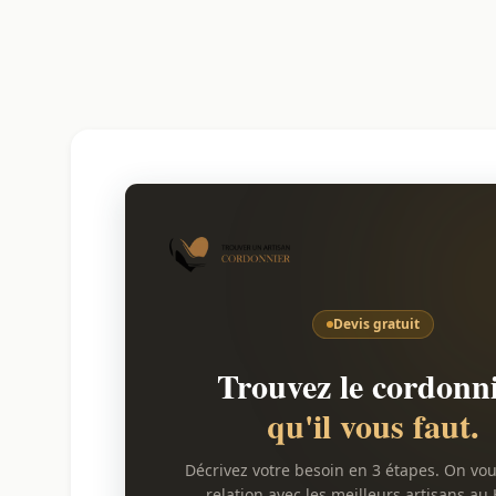
Devis gratuit
Trouvez le cordonn
qu'il vous faut.
Décrivez votre besoin en 3 étapes. On vo
relation avec les meilleurs artisans au