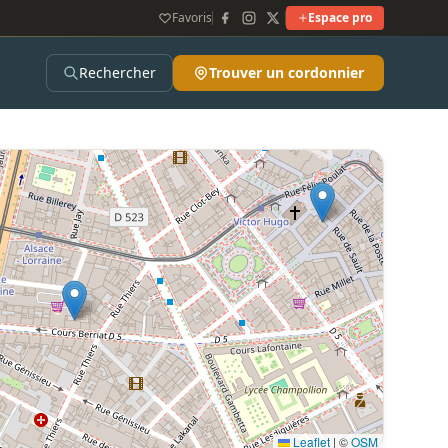
Favoris
Espace pro
Rechercher
Trouver un cordonnier
Leaflet
|
©
OSM