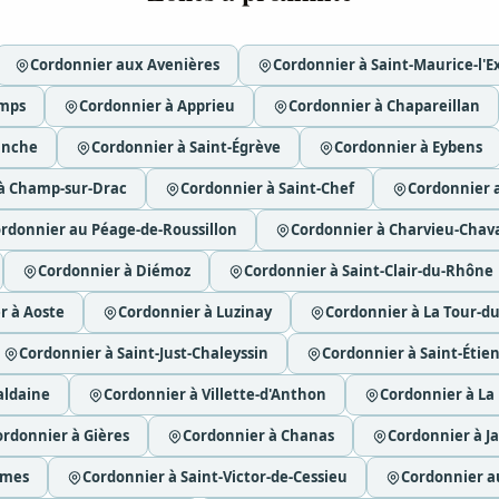
Cordonnier aux Avenières
Cordonnier à Saint-Maurice-l'Ex
emps
Cordonnier à Apprieu
Cordonnier à Chapareillan
anche
Cordonnier à Saint-Égrève
Cordonnier à Eybens
à Champ-sur-Drac
Cordonnier à Saint-Chef
Cordonnier 
rdonnier au Péage-de-Roussillon
Cordonnier à Charvieu-Cha
Cordonnier à Diémoz
Cordonnier à Saint-Clair-du-Rhône
r à Aoste
Cordonnier à Luzinay
Cordonnier à La Tour-du
Cordonnier à Saint-Just-Chaleyssin
Cordonnier à Saint-Étie
aldaine
Cordonnier à Villette-d'Anthon
Cordonnier à La
ordonnier à Gières
Cordonnier à Chanas
Cordonnier à Ja
ymes
Cordonnier à Saint-Victor-de-Cessieu
Cordonnier a