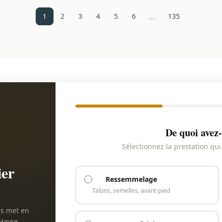
…
1
2
3
4
5
6
135
De quoi avez-
Sélectionnez la prestation qu
ier
Ressemmelage
Talons, semelles, avant-pied
us met en
 Havre.