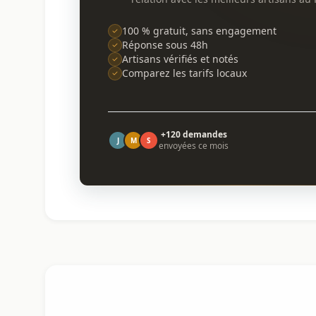
100 % gratuit, sans engagement
Réponse sous 48h
Artisans vérifiés et notés
Comparez les tarifs locaux
+120 demandes
J
M
S
envoyées ce mois