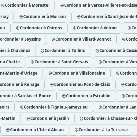
Cordonnier à Morestel
Cordonnier à Varces-Allières-et-Riss
urnay
Cordonnier à Moirans
Cordonnier à Saint-Jean-de
ieu
Cordonnier à Chirens
Cordonnier à Voiron
Co
ordonnier à Seyssins
Cordonnier à Villard-Bonnot
Cordo
ier à Chavanoz
Cordonnier à Tullins
Cordonnier à Cessi
r à Chatte
Cordonnier à Saint-Gervais
Cordonnier à Vo
int-Martin-d'Uriage
Cordonnier à Villefontaine
Cordonn
ordonnier à Renage
Cordonnier au Pont-de-Claix
Cordo
onnier à Satolas-et-Bonce
Cordonnier à Estrablin
Cordo
eoirs
Cordonnier à Tignieu-Jameyzieu
Cordonnier à Lan
t-Martin
Cordonnier à Jardin
Cordonnier à Chasse-sur-
Cordonnier à L'Isle-d'Abeau
Cordonnier à La Terrasse