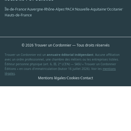
·
·
·
·
·
Île-de-France
Auvergne-Rhône-Alpes
PACA
Nouvelle-Aquitaine
Occitanie
Hauts-de-France
© 2026 Trouver un Cordonnier — Tous droits réservés
Trouver un Cordonnier est un
annuaire éditorial indépendant
. Aucune affiliation
avec un ordre professionnel, une chambre des métiers ou les entreprises listées.
Éditeur personne physique (art. 6, III, 2° LCEN) — SASU « Trouver un Cordonnier
Éditions » en cours d'immatriculation (butoir 16 juillet 2026). Voir les
mentions
légales
.
Mentions légales
·
Cookies
·
Contact