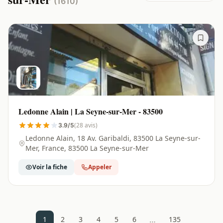
(1610)
Ledonne Alain | La Seyne-sur-Mer - 83500
(28 avis)
3.9/5
Ledonne Alain, 18 Av. Garibaldi, 83500 La Seyne-sur-
Mer, France, 83500 La Seyne-sur-Mer
Voir la fiche
Appeler
…
1
2
3
4
5
6
135