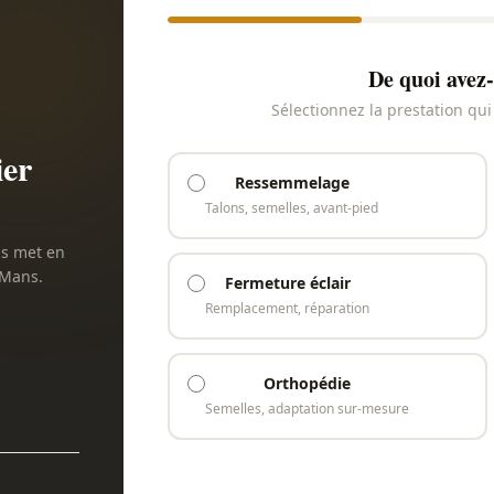
De quoi avez-
Sélectionnez la prestation qu
ier
Ressemmelage
Talons, semelles, avant-pied
us met en
 Mans.
Fermeture éclair
Remplacement, réparation
Orthopédie
Semelles, adaptation sur-mesure