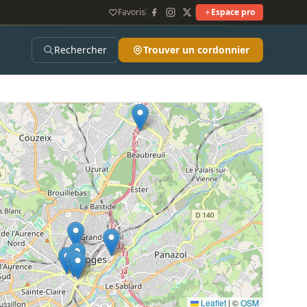
Favoris
Espace pro
Rechercher
Trouver un cordonnier
Leaflet
|
©
OSM