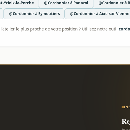
t-Yrieix-la-Perche
Cordonnier à Panazol
Cordonnier à B
Cordonnier à Eymoutiers
Cordonnier à Aixe-sur-Vienne
'atelier le plus proche de votre position ? Utilisez notre outil
cordo
IN
Re
Aucu