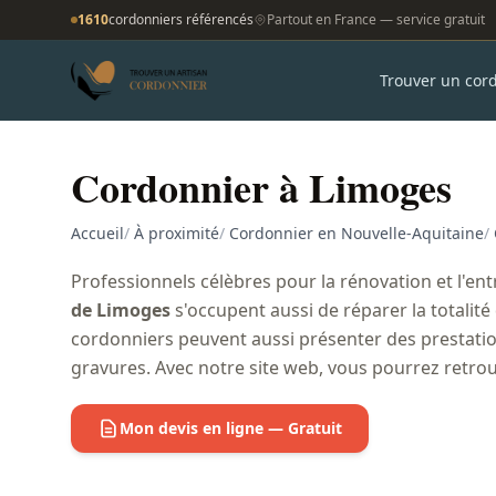
1610
cordonniers référencés
Partout en France — service gratuit
Trouver un cor
Cordonnier à Limoges
Accueil
/
À proximité
/
Cordonnier en Nouvelle-Aquitaine
/
Professionnels célèbres pour la rénovation et l'entr
de Limoges
s'occupent aussi de réparer la totalité
cordonniers peuvent aussi présenter des prestatio
gravures. Avec notre site web, vous pourrez retro
Mon devis en ligne — Gratuit