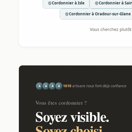
Cordonnier à Isle
Cordonnier à Sain
Cordonnier à Oradour-sur-Glane
Vous cherchez plutôt l
1610
artisans nous font déjà confiance
A
A
A
A
Vous êtes cordonnier ?
Soyez visible.
Soyez choisi.