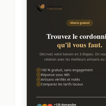
Devis gratuit
Trouvez le cordonn
qu'il vous faut.
Décrivez votre besoin en 3 étapes. On vo
relation avec les meilleurs artisans au
100 % gratuit, sans engagement
Réponse sous 48h
Artisans vérifiés et notés
Comparez les tarifs locaux
+120 demandes