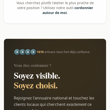
Vous cherchez plutôt l'atelier le plus proche de
votre position ? Utilisez notre outil
cordonnier
autour de moi
.
1610
artisans nous font déjà confiance
A
A
A
A
Vous êtes cordonnier ?
Soyez visible.
Soyez choisi.
Rejoignez l'annuaire national et touchez les
clients locaux qui cherchent
exactement
ce