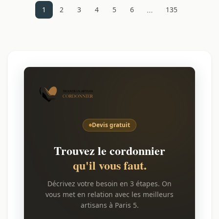
…
1
2
3
4
5
6
135
Devis gratuit
Trouvez le cordonnier
qu'il vous faut.
Décrivez votre besoin en 3 étapes. On
vous met en relation avec les meilleurs
artisans à Paris 5.