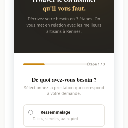
qu'il vous faut.
Décrivez votre besoin en 3 étapes. On
vous met en relation avec les meilleurs
artisans à Rennes.
Étape 1 / 3
De quoi avez-vous besoin ?
Sélectionnez la prestation qui correspond
à votre demande.
Ressemmelage
Talons, semelles, avant-pied