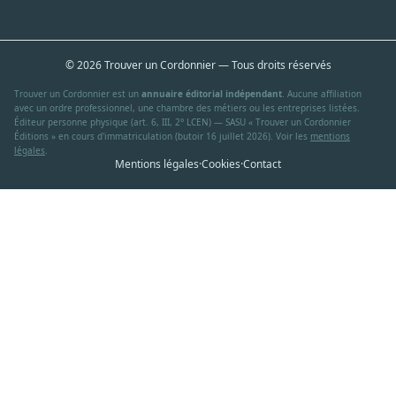
© 2026 Trouver un Cordonnier — Tous droits réservés
Trouver un Cordonnier est un
annuaire éditorial indépendant
. Aucune affiliation
avec un ordre professionnel, une chambre des métiers ou les entreprises listées.
Éditeur personne physique (art. 6, III, 2° LCEN) — SASU « Trouver un Cordonnier
Éditions » en cours d'immatriculation (butoir 16 juillet 2026). Voir les
mentions
légales
.
Mentions légales
·
Cookies
·
Contact