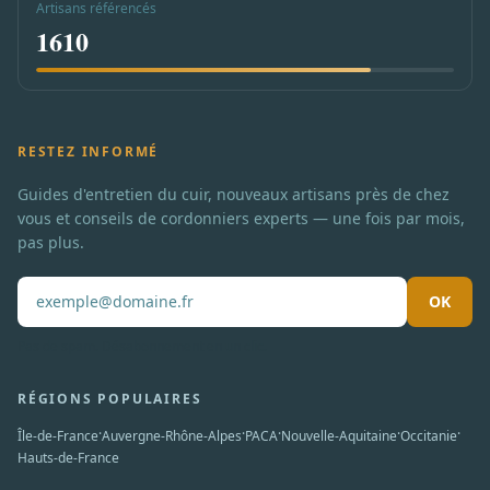
Artisans référencés
1610
RESTEZ INFORMÉ
Guides d'entretien du cuir, nouveaux artisans près de chez
vous et conseils de cordonniers experts — une fois par mois,
pas plus.
OK
Pas de spam. Désabonnement en un clic.
RÉGIONS POPULAIRES
·
·
·
·
·
Île-de-France
Auvergne-Rhône-Alpes
PACA
Nouvelle-Aquitaine
Occitanie
Hauts-de-France