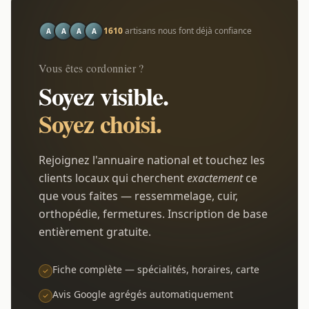
1610
artisans nous font déjà confiance
A
A
A
A
Vous êtes cordonnier ?
Soyez visible.
Soyez choisi.
Rejoignez l'annuaire national et touchez les
clients locaux qui cherchent
exactement
ce
que vous faites — ressemmelage, cuir,
orthopédie, fermetures. Inscription de base
entièrement gratuite.
Fiche complète — spécialités, horaires, carte
Avis Google agrégés automatiquement