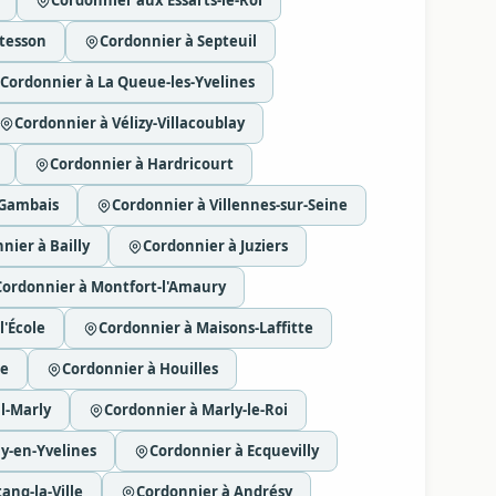
Cordonnier aux Essarts-le-Roi
tesson
Cordonnier à Septeuil
Cordonnier à La Queue-les-Yvelines
Cordonnier à Vélizy-Villacoublay
Cordonnier à Hardricourt
 Gambais
Cordonnier à Villennes-sur-Seine
nier à Bailly
Cordonnier à Juziers
Cordonnier à Montfort-l'Amaury
l'École
Cordonnier à Maisons-Laffitte
le
Cordonnier à Houilles
l-Marly
Cordonnier à Marly-le-Roi
y-en-Yvelines
Cordonnier à Ecquevilly
ang-la-Ville
Cordonnier à Andrésy