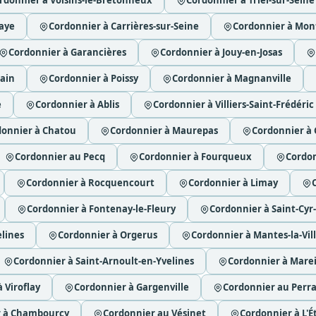
rdonnier à Voisins-le-Bretonneux
Cordonnier à Triel-sur-Seine
aye
Cordonnier à Carrières-sur-Seine
Cordonnier à Mon
Cordonnier à Garancières
Cordonnier à Jouy-en-Josas
ain
Cordonnier à Poissy
Cordonnier à Magnanville
e
Cordonnier à Ablis
Cordonnier à Villiers-Saint-Frédéric
donnier à Chatou
Cordonnier à Maurepas
Cordonnier à
Cordonnier au Pecq
Cordonnier à Fourqueux
Cordon
Cordonnier à Rocquencourt
Cordonnier à Limay
Cordonnier à Fontenay-le-Fleury
Cordonnier à Saint-Cyr-
lines
Cordonnier à Orgerus
Cordonnier à Mantes-la-Vil
Cordonnier à Saint-Arnoult-en-Yvelines
Cordonnier à Marei
 Viroflay
Cordonnier à Gargenville
Cordonnier au Perra
r à Chambourcy
Cordonnier au Vésinet
Cordonnier à L'Ét