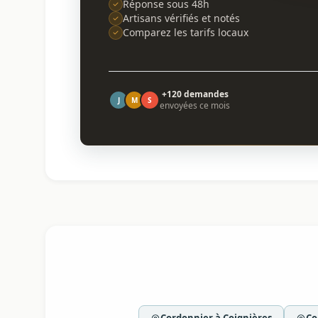
Réponse sous 48h
Artisans vérifiés et notés
Comparez les tarifs locaux
+120 demandes
J
M
S
envoyées ce mois