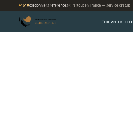
1610
cordonniers référencés
Partout en France — service gratuit
Trouver un cor