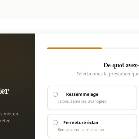
De quoi avez-
Sélectionnez la prestation qu
ier
Ressemmelage
Talons, semelles, avant-pied
us met en
éteil.
Fermeture éclair
Remplacement, réparation