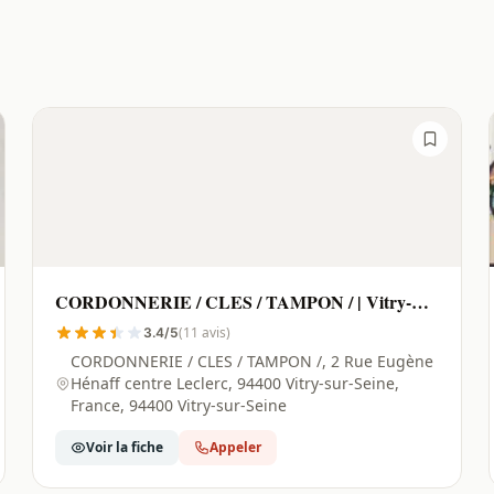
CORDONNERIE / CLES / TAMPON / | Vitry-
sur-Seine - 94400
(11 avis)
3.4/5
CORDONNERIE / CLES / TAMPON /, 2 Rue Eugène
Hénaff centre Leclerc, 94400 Vitry-sur-Seine,
France, 94400 Vitry-sur-Seine
Voir la fiche
Appeler