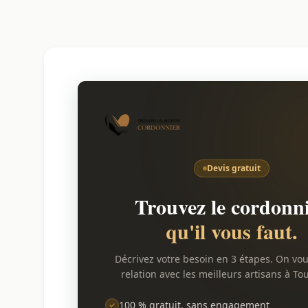
Devis gratuit
Trouvez le cordonn
qu'il vous faut.
Décrivez votre besoin en 3 étapes. On vo
relation avec les meilleurs artisans à To
100 % gratuit, sans engagement