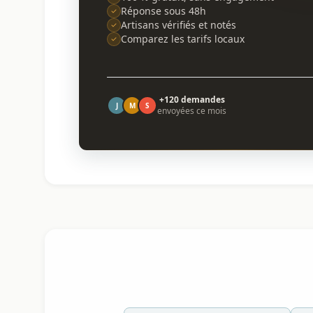
Réponse sous 48h
Artisans vérifiés et notés
Comparez les tarifs locaux
+120 demandes
J
M
S
envoyées ce mois