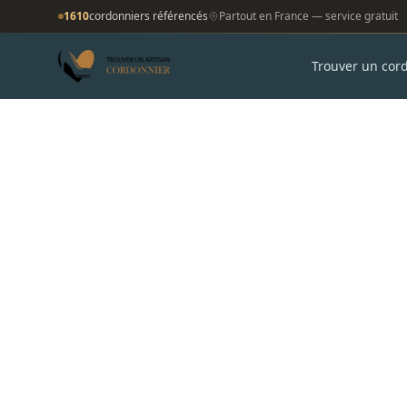
1610
cordonniers référencés
Partout en France — service gratuit
Trouver un cor