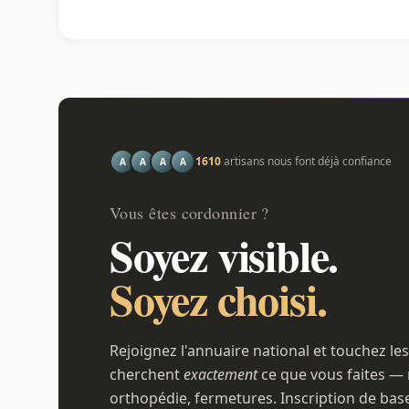
1610
artisans nous font déjà confiance
A
A
A
A
Vous êtes cordonnier ?
Soyez visible.
Soyez choisi.
Rejoignez l'annuaire national et touchez les
cherchent
exactement
ce que vous faites — 
orthopédie, fermetures. Inscription de bas