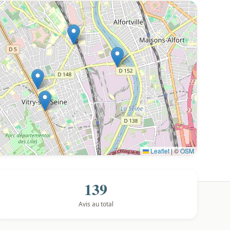
Leaflet
|
©
OSM
139
Avis au total