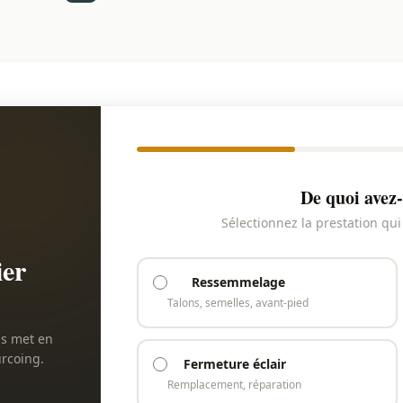
De quoi avez-
Sélectionnez la prestation qu
ier
Ressemmelage
Talons, semelles, avant-pied
us met en
urcoing.
Fermeture éclair
Remplacement, réparation