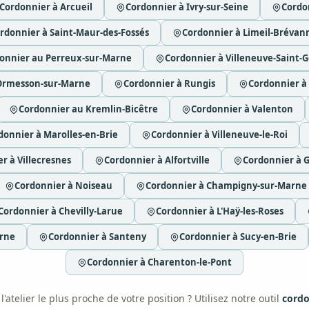
Cordonnier à Arcueil
Cordonnier à Ivry-sur-Seine
Cordon
rdonnier à Saint-Maur-des-Fossés
Cordonnier à Limeil-Brévan
onnier au Perreux-sur-Marne
Cordonnier à Villeneuve-Saint-
Ormesson-sur-Marne
Cordonnier à Rungis
Cordonnier à
Cordonnier au Kremlin-Bicêtre
Cordonnier à Valenton
donnier à Marolles-en-Brie
Cordonnier à Villeneuve-le-Roi
r à Villecresnes
Cordonnier à Alfortville
Cordonnier à G
Cordonnier à Noiseau
Cordonnier à Champigny-sur-Marne
Cordonnier à Chevilly-Larue
Cordonnier à L'Haÿ-les-Roses
arne
Cordonnier à Santeny
Cordonnier à Sucy-en-Brie
Cordonnier à Charenton-le-Pont
'atelier le plus proche de votre position ? Utilisez notre outil
cordo