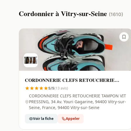
Cordonnier à Vitry-sur-Seine
(1610)
CORDONNERIE CLEFS RETOUCHERIE
TAMPON VIT PRESSING | Vitry-sur-Seine -
(13 avis)
5/5
94400
CORDONNERIE CLEFS RETOUCHERIE TAMPON VIT
PRESSING, 34 Av. Youri Gagarine, 94400 Vitry-sur-
Seine, France, 94400 Vitry-sur-Seine
Voir la fiche
Appeler